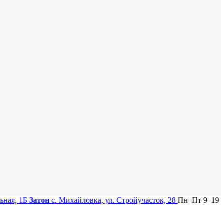
ьная, 1Б
Затон
с. Михайловка, ул. Стройучасток, 28
Пн–Пт 9–19 ·