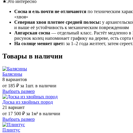
★
Это интересно
Сосна и ель почти не отличаются
по техническим харак
«хвоя»
Северная хвоя плотнее средней полосы:
у архангельско
и выше её устойчивость к механическим повреждениям
Ангарская сосна
— отдельный класс. Растёт медленно в 
рисунок колец напоминает графику на дереве, есть сорта
На солнце меняет цвет:
за 1–2 года желтеет, затем серее
Товары в наличии
Балясины
8 вариантов
от
185 ₽
за 1шт.
в наличии
Выбрать размер
Доска из хвойных пород
21 вариант
от
17 500 ₽
за 1м³
в наличии
Выбрать размер
Плинтус