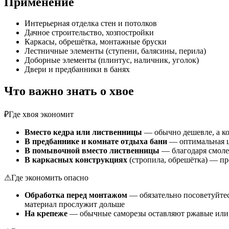
Применение
Интерьерная отделка стен и потолков
Дачное строительство, хозпостройки
Каркасы, обрешётка, монтажные бруски
Лестничные элементы (ступени, балясины, перила)
Доборные элементы (плинтус, наличник, уголок)
Двери и предбанники в банях
Что важно знать о хвое
₽
Где хвоя экономит
Вместо кедра или лиственницы
— обычно дешевле, а ко
В предбаннике и комнате отдыха бани
— оптимальная ц
В помывочной вместо лиственницы
— благодаря смоле 
В каркасных конструкциях
(стропила, обрешётка) — про
⚠
Где экономить опасно
Обработка перед монтажом
— обязательно посоветуйтес
материал прослужит дольше
На крепеже
— обычные саморезы оставляют ржавые или 