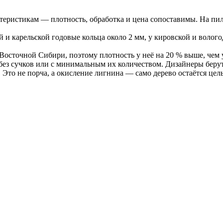
теристикам — плотность, обработка и цена сопоставимы. На пи
й и карельской годовые кольца около 2 мм, у кировской и волог
Восточной Сибири, поэтому плотность у неё на 20 % выше, чем
 без сучков или с минимальным их количеством. Дизайнеры беру
т. Это не порча, а окисление лигнина — само дерево остаётся це