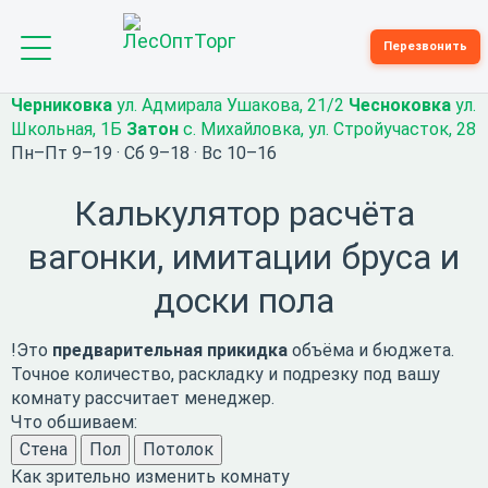
Toggle
Перезвонить
navigation
Черниковка
ул. Адмирала Ушакова, 21/2
Чесноковка
ул.
Школьная, 1Б
Затон
с. Михайловка, ул. Стройучасток, 28
Пн–Пт 9–19 · Сб 9–18 · Вс 10–16
Калькулятор расчёта
вагонки, имитации бруса и
доски пола
!
Это
предварительная прикидка
объёма и бюджета.
Точное количество, раскладку и подрезку под вашу
комнату рассчитает менеджер.
Что обшиваем:
Стена
Пол
Потолок
Как зрительно изменить комнату