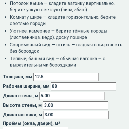
Потолок выше
— кладите вагонку вертикально,
берите узкую светлую (липа, абаш)
Комнату шире
— кладите горизонтально, берите
светлые породы
Уютнее, камернее
— берите тёмные породы
(лиственница, кедр), доску пошире
Современный вид
— штиль — гладкая поверхность
без бороздок
Тёплый, банный вид
— обычная вагонка — с
выразительными бороздками
Толщина, мм
Рабочая ширина, мм
Длина стены, м
Высота стены, м
Длина вагонки, м
Проёмы (окна, двери), м²