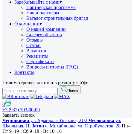
Зарабатывайте с нами
▾
Партнёрская программа
Наши партнёры
Каталог строительных бригад
О компании
▾
О нашей компании
Галерея объектов
Отзывы
Статьи
Вакансии
Реквизиты
Сертификаты
Вопросы и ответы (FAQ)
Контакты
Пиломатериалы оптом и в розницу в Уфе
Поиск
0
+7 (937) 303-00-09
Заказать звонок
Черниковка
ул. Адмирала Ушакова, 21/2
Чесноковка
ул.
Школьная, 1Б
Затон
с. Михайловка, ул. Стройучасток, 28
Пн–
Пт 9–19 · Сб 9–18 · Вс 10–16