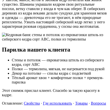
существо. Шаманы украшали кедром свои ритуальные
посохи, ветку ставили у входа в чум как оберег. В сибирских
деревнях из кедра веками делали сундуки для хранения мехов
и одежды — древоточцы его не трогают, в нём природные
репелленты. Узнать настоящий сибирский кедр легко: у него
характерная розовая сердцевина, у сосны она желтоватая.
Парилка нашего клиента
Стены и потолок — евровагонка штиль из сибирского
кедра, сорт ABC
Полки — термолипа, мягкая, не нагревается под рукой
Декор на потолке — спилы кедра с подсветкой
Тёплый аромат хвои + комфортные полки = премиум-
парилка
Этот снимок прислал клиент. Спасибо за такую красоту в
кадре.
Оглавление:
Свойства
·
Где использовать
·
Товары
·
Вопросы