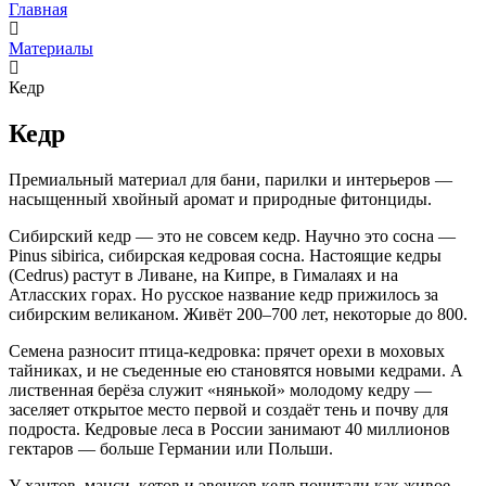
Главная
Материалы
Кедр
Кедр
Премиальный материал для бани, парилки и интерьеров —
насыщенный хвойный аромат и природные фитонциды.
Сибирский кедр — это не совсем кедр. Научно это сосна —
Pinus sibirica, сибирская кедровая сосна. Настоящие кедры
(Cedrus) растут в Ливане, на Кипре, в Гималаях и на
Атласских горах. Но русское название кедр прижилось за
сибирским великаном. Живёт 200–700 лет, некоторые до 800.
Семена разносит птица-кедровка: прячет орехи в моховых
тайниках, и не съеденные ею становятся новыми кедрами. А
лиственная берёза служит «нянькой» молодому кедру —
заселяет открытое место первой и создаёт тень и почву для
подроста. Кедровые леса в России занимают 40 миллионов
гектаров — больше Германии или Польши.
У хантов, манси, кетов и эвенков кедр почитали как живое