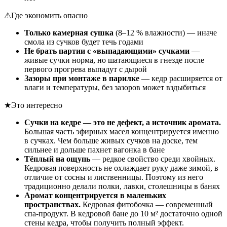
⚠
Где экономить опасно
Только камерная сушка
(8–12 % влажности) — иначе
смола из сучков будет течь годами
Не брать партии с «выпадающими» сучками
—
живые сучки норма, но шатающиеся в гнезде после
первого прогрева выпадут с дырой
Зазоры при монтаже в парилке
— кедр расширяется от
влаги и температуры, без зазоров может вздыбиться
★
Это интересно
Сучки на кедре — это не дефект, а источник аромата.
Большая часть эфирных масел концентрируется именно
в сучках. Чем больше живых сучков на доске, тем
сильнее и дольше пахнет вагонка в бане
Тёплый на ощупь
— редкое свойство среди хвойных.
Кедровая поверхность не охлаждает руку даже зимой, в
отличие от сосны и лиственницы. Поэтому из него
традиционно делали полки, лавки, столешницы в банях
Аромат концентрируется в маленьких
пространствах.
Кедровая фитобочка — современный
спа-продукт. В кедровой бане до 10 м² достаточно одной
стены кедра, чтобы получить полный эффект.