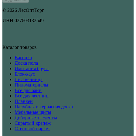
© 2026 ЛесОптТорг
ИНН 027603132549
Каталог товаров
Вагонка
Доска пола
Имитация бруса
Блок-хаус
Лиственница
Пиломатериалы
Все для бани
Все для лестниц
Планкен
Палубная и террасная доска
Мебельные щиты
Доборные элементы
Скрытый крепёж
Стеновой паркет