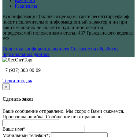
Вакансии
Реквизиты
Вся информация (включая цены) на сайте лесоптторгуфа.рф
носит исключительно информационный характер и ни при
каких условиях не является публичной офертой,
определяемой положениями статьи 437 Гражданского кодекса
РФ
Политика конфиденциальности
Согласие на обработку
персональных данных
+7 (937) 303-00-09
Точки продаж
×
Сделать заказ
Ваше сообщение отправлено. Мы скоро с Вами свяжемся.
Произошла ошибка. Сообщение не отправлено.
Ваше имя
*
:
Мобильный телефон
*
: