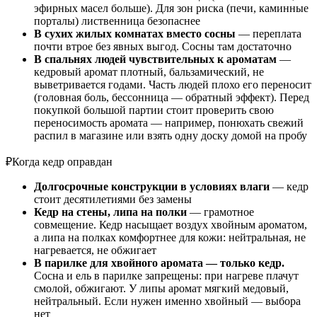
эфирных масел больше). Для зон риска (печи, каминные
порталы) лиственница безопаснее
В сухих жилых комнатах вместо сосны
— переплата
почти втрое без явных выгод. Сосны там достаточно
В спальнях людей чувствительных к ароматам
—
кедровый аромат плотный, бальзамический, не
выветривается годами. Часть людей плохо его переносит
(головная боль, бессонница — обратный эффект). Перед
покупкой большой партии стоит проверить свою
переносимость аромата — например, понюхать свежий
распил в магазине или взять одну доску домой на пробу
₽
Когда кедр оправдан
Долгосрочные конструкции в условиях влаги
— кедр
стоит десятилетиями без замены
Кедр на стены, липа на полки
— грамотное
совмещение. Кедр насыщает воздух хвойным ароматом,
а липа на полках комфортнее для кожи: нейтральная, не
нагревается, не обжигает
В парилке для хвойного аромата — только кедр.
Сосна и ель в парилке запрещены: при нагреве плачут
смолой, обжигают. У липы аромат мягкий медовый,
нейтральный. Если нужен именно хвойный — выбора
нет