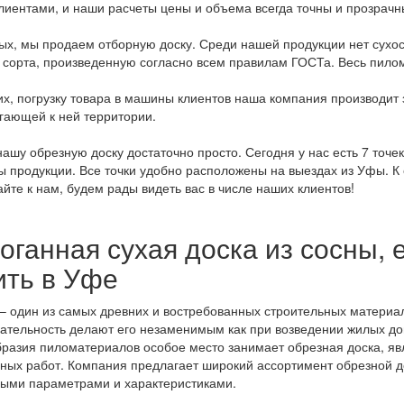
лиентами, и наши расчеты цены и объема всегда точны и прозрачн
ых, мы продаем отборную доску. Среди нашей продукции нет сухо
 сорта, произведенную согласно всем правилам ГОСТа. Весь пил
их, погрузку товара в машины клиентов наша компания производит 
гающей к ней территории.
нашу обрезную доску достаточно просто. Сегодня у нас есть 7 точе
ы продукции. Все точки удобно расположены на выездах из Уфы. 
йте к нам, будем рады видеть вас в числе наших клиентов!
оганная сухая доска из сосны, 
ить в Уфе
– один из самых древних и востребованных строительных материало
ательность делают его незаменимым как при возведении жилых дом
разия пиломатериалов особое место занимает обрезная доска, я
ных работ. Компания предлагает широкий ассортимент обрезной до
ыми параметрами и характеристиками.