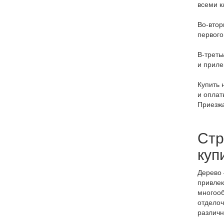
всеми к
Во-втор
первого
В-треть
и приле
Купить 
и оплат
Приезжа
Стр
куп
Дерево 
привлек
многооб
отделоч
различн