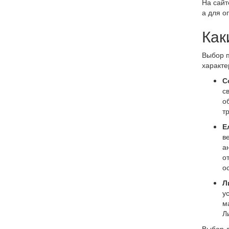
На сайт
а для о
Как
Выбор п
характе
С
с
о
т
Е
в
а
о
о
Л
у
м
Л
Выбор д