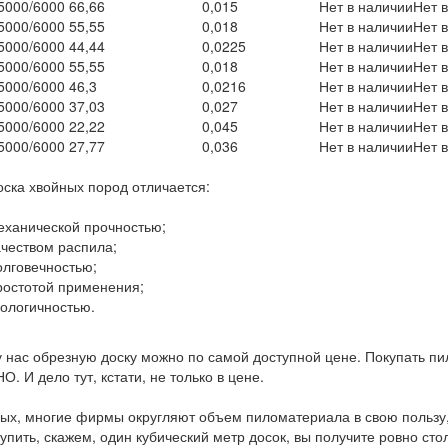
5000/6000
66,66
0,015
Нет в наличии
Нет 
5000/6000
55,55
0,018
Нет в наличии
Нет 
5000/6000
44,44
0,0225
Нет в наличии
Нет 
5000/6000
55,55
0,018
Нет в наличии
Нет 
5000/6000
46,3
0,0216
Нет в наличии
Нет 
5000/6000
37,03
0,027
Нет в наличии
Нет 
5000/6000
22,22
0,045
Нет в наличии
Нет 
5000/6000
27,77
0,036
Нет в наличии
Нет 
ска хвойных пород отличается:
еханической прочностью;
ачеством распила;
олговечностью;
ростотой применения;
кологичностью.
у нас обрезную доску можно по самой доступной цене. Покупать п
. И дело тут, кстати, не только в цене.
ых, многие фирмы округляют объем пиломатериала в свою пользу, а
купить, скажем, один кубический метр досок, вы получите ровно ст