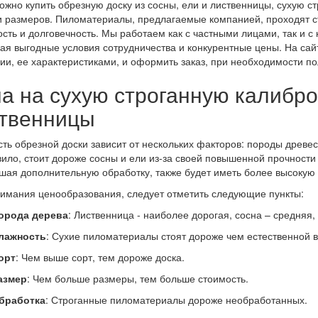
ожно купить обрезную доску из сосны, ели и лиственницы, сухую с
и размеров. Пиломатериалы, предлагаемые компанией, проходят стр
сть и долговечность. Мы работаем как с частными лицами, так и 
ая выгодные условия сотрудничества и конкурентные цены. На са
ии, ее характеристиками, и оформить заказ, при необходимости по
а на сухую строганную калибро
твенницы
ть обрезной доски зависит от нескольких факторов: породы древес
вило, стоит дороже сосны и ели из-за своей повышенной прочности 
ая дополнительную обработку, также будет иметь более высокую 
имания ценообразования, следует отметить следующие пункты:
орода дерева
: Лиственница - наиболее дорогая, сосна – средняя,
лажность
: Сухие пиломатериалы стоят дороже чем естественной 
орт
: Чем выше сорт, тем дороже доска.
азмер
: Чем больше размеры, тем больше стоимость.
бработка
: Строганные пиломатериалы дороже необработанных.