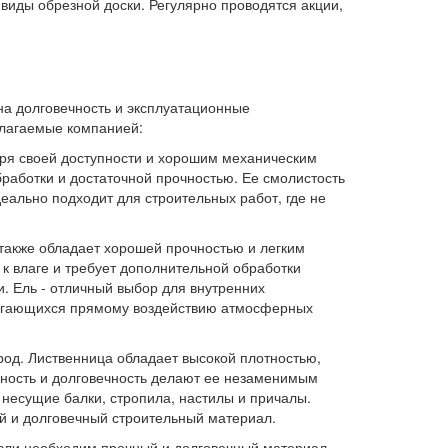
виды обрезной доски. Регулярно проводятся акции,
на долговечность и эксплуатационные
длагаемые компанией:
аря своей доступности и хорошим механическим
бработки и достаточной прочностью. Ее смолистость
еально подходит для строительных работ, где не
 также обладает хорошей прочностью и легким
 к влаге и требует дополнительной обработки
. Ель - отличный выбор для внутренних
вергающихся прямому воздействию атмосферных
род. Лиственница обладает высокой плотностью,
чность и долговечность делают ее незаменимым
 несущие балки, стропила, настилы и причалы.
ый и долговечный строительный материал.
Если необходим прочный и долговечный материал,