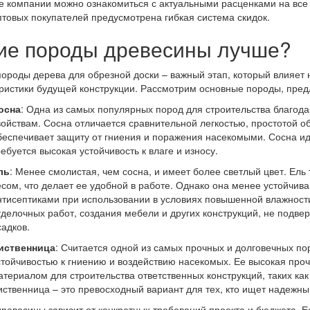
е компании можно ознакомиться с актуальными расценками на все 
птовых покупателей предусмотрена гибкая система скидок.
ие породы древесины лучше?
ороды дерева для обрезной доски – важный этап, который влияет 
ристики будущей конструкции. Рассмотрим основные породы, пре
о
сна
: Одна из самых популярных пород для строительства благод
войствам. Сосна отличается сравнительной легкостью, простотой о
беспечивает защиту от гниения и поражения насекомыми. Сосна ид
ребуется высокая устойчивость к влаге и износу.
ль
: Менее смолистая, чем сосна, и имеет более светлый цвет. Ель
есом, что делает ее удобной в работе. Однако она менее устойчива
нтисептиками при использовании в условиях повышенной влажности
тделочных работ, создания мебели и других конструкций, не под
садков.
иственница
: Считается одной из самых прочных и долговечных по
стойчивостью к гниению и воздействию насекомых. Ее высокая про
атериалом для строительства ответственных конструкций, таких как
иственница – это превосходный вариант для тех, кто ищет надежн
ревесины зависит от конкретных требований проекта и бюджета. 