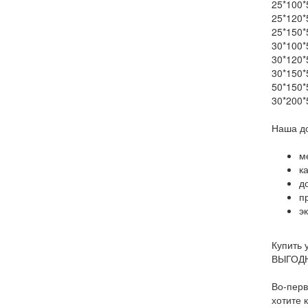
25*100*
25*120*
25*150*
30*100*
30*120*
30*150*
50*150*
30*200*
Наша до
м
к
д
п
э
Купить 
ВЫГОДНО
Во-перв
хотите 