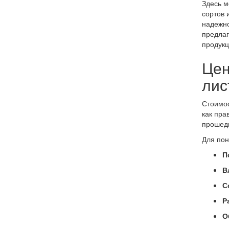
Здесь м
сортов 
надежно
предлаг
продукц
Цен
лис
Стоимос
как пра
прошедш
Для пон
П
В
С
Р
О