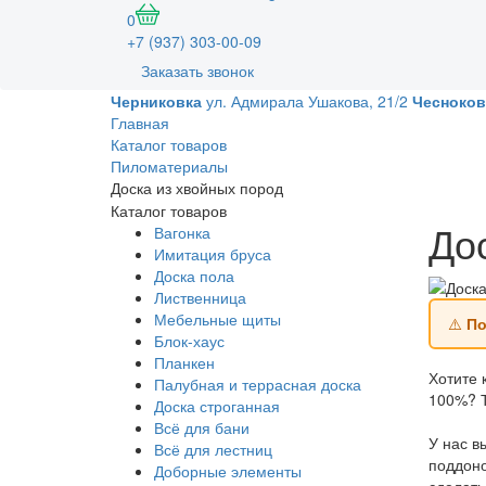
0
+7 (937) 303-00-09
Заказать звонок
Черниковка
ул. Адмирала Ушакова, 21/2
Чесноков
Главная
Каталог товаров
Пиломатериалы
Доска из хвойных пород
Каталог товаров
До
Вагонка
Имитация бруса
Доска пола
Лиственница
Мебельные щиты
⚠️
По
Блок-хаус
Планкен
Хотите 
Палубная и террасная доска
100%? Т
Доска строганная
Всё для бани
У нас в
Всё для лестниц
поддоно
Доборные элементы
сделать