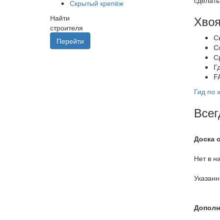
Скрытый крепёж
Хвоя
Найти
строителя
С
Перейти
С
С
Г
F
Гид по 
Всег
Доска 
Нет в н
Указанн
Дополн