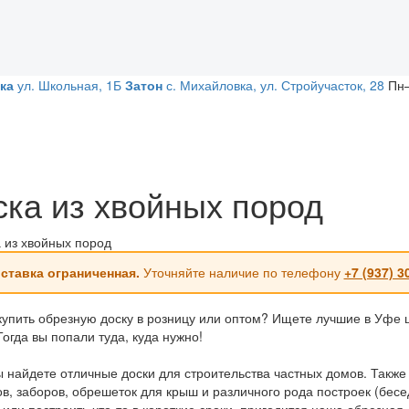
ка
ул. Школьная, 1Б
Затон
с. Михайловка, ул. Стройучасток, 28
Пн–
ска из хвойных пород
ставка ограниченная.
Уточняйте наличие по телефону
+7 (937) 3
купить обрезную доску в розницу или оптом? Ищете лучшие в Уфе ц
огда вы попали туда, куда нужно!
ы найдете отличные доски для строительства частных домов. Также
в, заборов, обрешеток для крыш и различного рода построек (беседок
 или построить что-то в короткие сроки, пригодится наша обрезная 