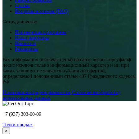
Статьи
Вопросы и ответы (FAQ)
Сотрудничество
Партнерская программа
Наши партнеры
Вакансии
Реквизиты
Вся информация (включая цены) на сайте лесоптторгуфа.рф
носит исключительно информационный характер и ни при
каких условиях не является публичной офертой,
определяемой положениями статьи 437 Гражданского кодекса
РФ
Политика конфиденциальности
Согласие на обработку
персональных данных
+7 (937) 303-00-09
Точки продаж
×