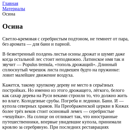
Главная
Материалы
Осина
Осина
Светло-кремовая с серебристым подтоном, не темнеет от пара,
без аромата — для бани и парной.
В безветренный полдень листья осины дрожат и шумят даже
когда остальной лес стоит неподвижно. Латинское имя так и
звучит — Populus tremula, «тополь дрожащий». Длинный
сплюснутый черешок листа подвешен будто на пружинке:
ловит малейшее движение воздуха.
Кажется, такому хрупкому дереву не место в серьёзных
постройках. Но именно из этого дрожащего, лёгкого, белого
как сахар дерева на Руси веками строили то, что должно жить
во влаге. Колодезные срубы. Погреба и ледники. Бани. И —
купола северных храмов. На Преображенской церкви в Кижах
более трёх веков стоит осиновый лемех — серебристые
«чешуйки». На солнце он отливает так, что иностранные
путешественники, впервые увидевшие купола, принимали
кровлю за серебряную. При последних реставрациях