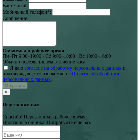
Ваш E-mail:
Мобильный телефон
*
:
Сообщение:
Свяжемся в рабочее время
Пн–Пт 9:00–19:00 · Сб 9:00–18:00 · Вс 10:00–16:00
Обычно перезваниваем в течение часа.
Я даю
согласие на обработку персональных данных
и
подтверждаю, что ознакомлен с
Политикой обработки
персональных данных
.
Отправить
×
Перезвоним вам
Спасибо! Перезвоним в рабочее время.
Произошла ошибка. Попробуйте ещё раз.