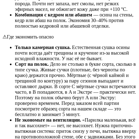
порода. Почти нет запаха, нет смолы, нет резких
эфирных масел, не обжигает кожу даже при +110 °C.
Комбинация с кедром или абашем
— осина на стены,
кедр или абаш на полок. Экономия 30–40% против
полностью кедровой или абашевой отделки.
⚠
Где экономить опасно
Только камерная сушка.
Естественная сушка осины
почти всегда даёт трещины и кручение из-за высокой
исходной влажности. У нас её не бывает.
Сорт на полок.
Дело не столько в букве сорта, сколько в
типе сучка. Живые сучки (плотные, без черноты по
краю) держатся прочно. Мёртвые (с чёрной каймой и
трещиной по контуру) за пару сезонов выпадают и
оставляют дырки. В сорте C мёртвые сучки встречаются
часто, в B попадаются, в A и Экстре — практически нет.
Поэтому на полок обычно берут A или Экстру:
проверено временем. Перед заказом всей партии
посмотрите образец сорта на нашем складе — это
бесплатно и занимает 5 минут.
Не экономьте на вентиляции.
«Парилка маленькая, всё
и так высохнет» — нет, не высохнет. Нужна приточно-
вытяжная система: приток снизу у печи, вытяжка вверху
на противоположной стене, обе с задвижками. Без этого