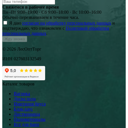
Свяжемся в рабочее время
Пн–Пт 9:00–19:00 · Сб 9:00–18:00 · Вс 10:00–16:00
Обычно перезваниваем в течение часа.
Я даю
согласие на обработку персональных данных
и
подтверждаю, что ознакомлен с
Политикой обработки
персональных данных
.
Жду звонка
© 2026 ЛесОптТорг
ИНН 027603132549
Каталог товаров
Вагонка
Доска пола
Имитация бруса
Блок-хаус
Лиственница
Пиломатериалы
Все для бани