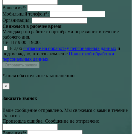
Ваше имя
*
:
Мобильный телефон
*
:
Организация:
Свяжемся в рабочее время
Менеджер по работе с партнёрами перезвонит в течение
рабочего дня.
Пн–Пт 9:00–19:00.
Я даю
согласие на обработку персональных данных
и
подтверждаю, что ознакомлен с
Политикой обработки
персональных данных
.
Отправить заявку
*-поля обязательные к заполнению
×
Заказать звонок
Ваше сообщение отправлено. Мы свяжемся с вами в течение
2х часов
Произошла ошибка. Сообщение не отправлено.
Ваше имя
*
: