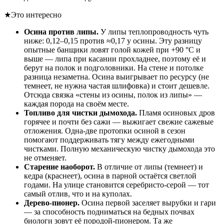
★
Это интересно
Осина против липы.
У липы теплопроводность чуть
ниже: 0,12–0,15 против ≈0,17 у осины. Эту разницу
опытные банщики ловят голой кожей при +90 °C и
выше — липа при касании прохладнее, поэтому её и
берут на полок и подголовники. На стене и потолке
разница незаметна. Осина выигрывает по ресурсу (не
темнеет, не нужна частая шлифовка) и стоит дешевле.
Отсюда связка «стены из осины, полок из липы» —
каждая порода на своём месте.
Топливо для чистки дымохода.
Пламя осиновых дров
горячее и почти без сажи — выжигает свежие сажевые
отложения. Одна-две протопки осиной в сезон
помогают поддерживать тягу между ежегодными
чистками. Полную механическую чистку дымохода это
не отменяет.
Старение наоборот.
В отличие от липы (темнеет) и
кедра (краснеет), осина в парной остаётся светлой
годами. На улице становится серебристо-серой — тот
самый отлив, что и на куполах.
Дерево-пионер.
Осина первой заселяет вырубки и гари
— за способность подниматься на бедных почвах
биологи зовут её породой-пионером. Та же