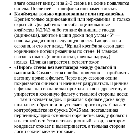
влага оседает внизу, и за 2–3 сезона на осине появляется
синева. После неё — шлифовка или замена доски.
Кляймеры только оцинкованные или нержавейка.
Крепёж только оцинкованный или нержавейка, и только
скрытый. Два рабочих способа: оцинкованные
кляймеры №2/№3 либо тонкие финишные гвозди
(оцинковка), забитые в шип доски под углом 45° —
головка уходит под следующую доску. Так делают и
сегодня, и сто лет назад. Чёрный крепёж за сезон даст
коричневые потёки ржавчины по стене. И главное:
гвоздь в пласть (в лицо доски, шляпка наружу) —
нельзя. Шляпка нагреется и оставит ожог.
«Пирог» стены без вентзазора между фольгой и
вагонкой.
Самая частая ошибка новичков — прибивать
вагонку прямо к фольге. Через пару сезонов осина
покрывается синевой и начинает разрушаться. Причина
в физике: пар из парилки проходит сквозь древесину и
упирается в холодную фольгу с тыльной стороны доски
— там и оседает водой. Прижатая к фольге доска воду
впитывает обратно и не успевает просохнуть. Спасает
контробрешётка из бруска 20×25 мм, поставленная
перпендикулярно основной обрешётке: между фольгой
и вагонкой остаётся вентиляционный зазор, в котором
конденсат стекает и выветривается, а тыльная сторона
доски сохнет между топками.