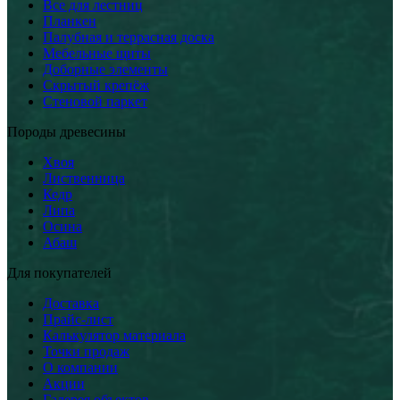
Все для лестниц
Планкен
Палубная и террасная доска
Мебельные щиты
Доборные элементы
Скрытый крепёж
Стеновой паркет
Породы древесины
Хвоя
Лиственница
Кедр
Липа
Осина
Абаш
Для покупателей
Доставка
Прайс-лист
Калькулятор материала
Точки продаж
О компании
Акции
Галерея объектов