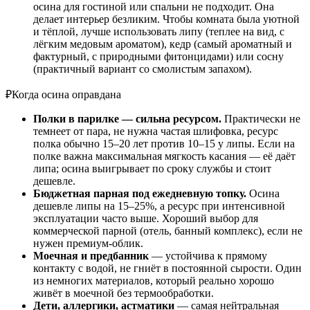
осина для гостиной или спальни не подходит. Она
делает интерьер безликим. Чтобы комната была уютной
и тёплой, лучше использовать липу (теплее на вид, с
лёгким медовым ароматом), кедр (самый ароматный и
фактурный, с природными фитонцидами) или сосну
(практичный вариант со смолистым запахом).
₽
Когда осина оправдана
Полки в парилке — сильна ресурсом.
Практически не
темнеет от пара, не нужна частая шлифовка, ресурс
полка обычно 15–20 лет против 10–15 у липы. Если на
полке важна максимальная мягкость касания — её даёт
липа; осина выигрывает по сроку службы и стоит
дешевле.
Бюджетная парная под ежедневную топку.
Осина
дешевле липы на 15–25%, а ресурс при интенсивной
эксплуатации часто выше. Хороший выбор для
коммерческой парной (отель, банный комплекс), если не
нужен премиум-облик.
Моечная и предбанник
— устойчива к прямому
контакту с водой, не гниёт в постоянной сырости. Один
из немногих материалов, который реально хорошо
живёт в моечной без термообработки.
Дети, аллергики, астматики
— самая нейтральная