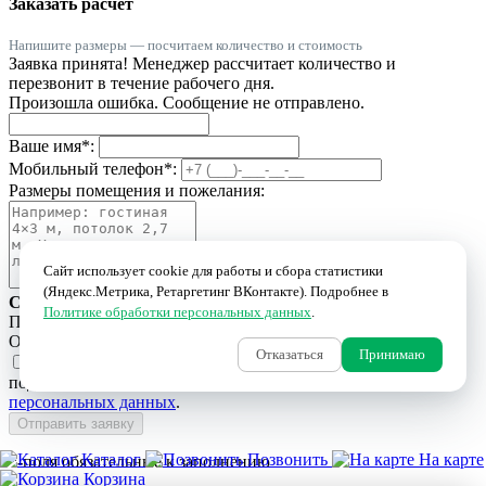
Заказать расчёт
Напишите размеры — посчитаем количество и стоимость
Заявка принята! Менеджер рассчитает количество и
перезвонит в течение рабочего дня.
Произошла ошибка. Сообщение не отправлено.
Ваше имя
*
:
Мобильный телефон
*
:
Размеры помещения и пожелания:
Сайт использует cookie для работы и сбора статистики
(Яндекс.Метрика, Ретаргетинг ВКонтакте). Подробнее в
Свяжемся в рабочее время
Политике обработки персональных данных
.
Пн–Пт 9:00–19:00 · Сб 9:00–18:00 · Вс 10:00–16:00
Обычно перезваниваем в течение часа.
Отказаться
Принимаю
Я даю
согласие на обработку персональных данных
и
подтверждаю, что ознакомлен с
Политикой обработки
персональных данных
.
Отправить заявку
Каталог
Позвонить
На карте
*-поля обязательные к заполнению
Корзина