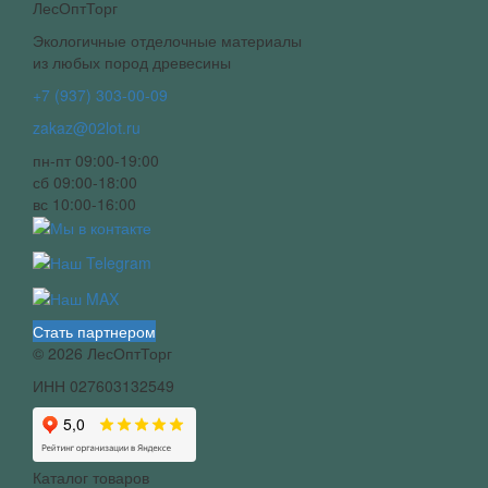
ЛесОптТорг
Экологичные отделочные материалы
из любых пород древесины
+7 (937) 303-00-09
zakaz@02lot.ru
пн-пт 09:00-19:00
сб 09:00-18:00
вс 10:00-16:00
Стать партнером
© 2026 ЛесОптТорг
ИНН 027603132549
Каталог товаров