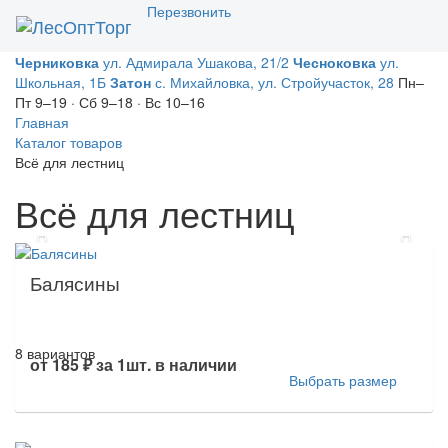
Перезвонить
Toggl
naviga
Черниковка
ул. Адмирала Ушакова, 21/2
Чесноковка
ул.
Школьная, 1Б
Затон
с. Михайловка, ул. Стройучасток, 28
Пн–
Пт 9–19 · Сб 9–18 · Вс 10–16
Главная
Каталог товаров
Всё для лестниц
Всё для лестниц
Previous
Next
Балясины
8 вариантов
от
185 ₽
за 1шт.
в наличии
Выбрать размер