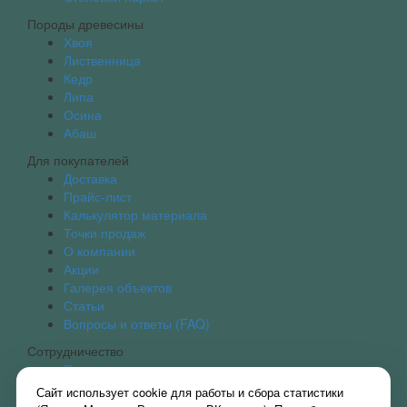
Породы древесины
Хвоя
Лиственница
Кедр
Липа
Осина
Абаш
Для покупателей
Доставка
Прайс-лист
Калькулятор материала
Точки продаж
О компании
Акции
Галерея объектов
Статьи
Вопросы и ответы (FAQ)
Сотрудничество
Партнерская программа
Наши партнеры
Сайт использует cookie для работы и сбора статистики
Вакансии