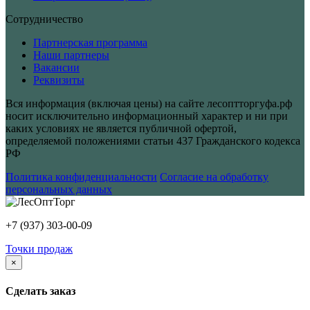
Сотрудничество
Партнерская программа
Наши партнеры
Вакансии
Реквизиты
Вся информация (включая цены) на сайте лесоптторгуфа.рф
носит исключительно информационный характер и ни при
каких условиях не является публичной офертой,
определяемой положениями статьи 437 Гражданского кодекса
РФ
Политика конфиденциальности
Согласие на обработку
персональных данных
+7 (937) 303-00-09
Точки продаж
×
Сделать заказ