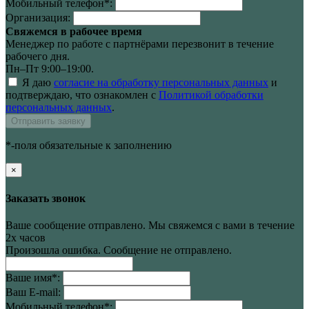
Мобильный телефон
*
:
Организация:
Свяжемся в рабочее время
Менеджер по работе с партнёрами перезвонит в течение
рабочего дня.
Пн–Пт 9:00–19:00.
Я даю
согласие на обработку персональных данных
и
подтверждаю, что ознакомлен с
Политикой обработки
персональных данных
.
Отправить заявку
*-поля обязательные к заполнению
×
Заказать звонок
Ваше сообщение отправлено. Мы свяжемся с вами в течение
2х часов
Произошла ошибка. Сообщение не отправлено.
Ваше имя
*
:
Ваш E-mail:
Мобильный телефон
*
: