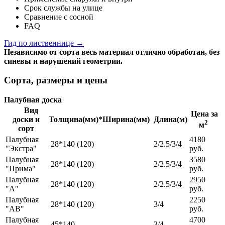
Срок службы на улице
Сравнение с сосной
FAQ
Гид по лиственнице →
Независимо от сорта весь материал отлично обработан, без
синевы и нарушений геометрии.
Сорта, размеры и цены
Палубная доска
Вид
Цена за
доски и
Толщина(мм)*Ширина(мм)
Длина(м)
2
м
сорт
Палубная
4180
28*140 (120)
2/2.5/3/4
"Экстра"
руб.
Палубная
3580
28*140 (120)
2/2.5/3/4
"Прима"
руб.
Палубная
2950
28*140 (120)
2/2.5/3/4
"А"
руб.
Палубная
2250
28*140 (120)
3/4
"AB"
руб.
Палубная
4700
45*140
3/4