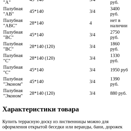
"А"
руб.
Палубная
3400
45*140
3/4
"АВ"
руб.
Палубная
нет в
28*140
4
"АВС"
наличии
Палубная
2750
45*140
3/4
"BC"
руб.
Палубная
1860
28*140 (120)
3/4
"BC"
руб.
Палубная
1330
28*140 (120)
3/4
"С"
руб.
Палубная
45*140
3/4
1950 руб
"С"
Палубная
1390
45*140
3/4
"Эконом"
руб.
Палубная
28*140 (120)
3/4
880 руб.
"Эконом"
Характеристики товара
Купить террасную доску из лиственницы можно для
оформления открытой беседки или веранды, бани, дорожек