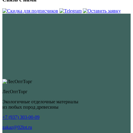
ЛесОптТорг
Экологичные отделочные материалы
из любых пород древесины
+7 (937) 303-00-09
zakaz@02lot.ru