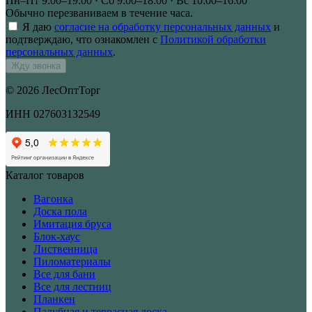
Пн–Пт 9:00–19:00 · Сб 9:00–18:00 · Вс 10:00–16:00
Обычно перезваниваем в течение часа.
Я даю
согласие на обработку персональных данных
и
подтверждаю, что ознакомлен с
Политикой обработки
персональных данных
.
Жду звонка
© 2026 ЛесОптТорг
ИНН 027603132549
Каталог товаров
Вагонка
Доска пола
Имитация бруса
Блок-хаус
Лиственница
Пиломатериалы
Все для бани
Все для лестниц
Планкен
Палубная и террасная доска