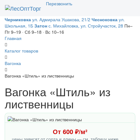
Перезвонить
Toggl
naviga
Черниковка
ул. Адмирала Ушакова, 21/2
Чесноковка
ул.
Школьная, 1Б
Затон
с. Михайловка, ул. Стройучасток, 28
Пн–
Пт 9–19 · Сб 9–18 · Вс 10–16
Главная
Каталог товаров
Вагонка
Вагонка «Штиль» из лиственницы
Вагонка «Штиль» из
лиственницы
От 600 ₽/м²
цены зависят от сорта и длины — см. таблицу ниже