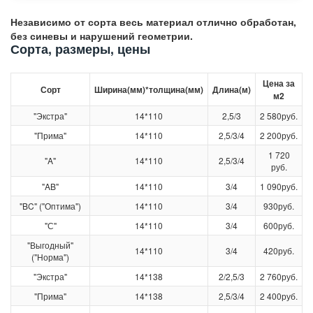
Независимо от сорта весь материал отлично обработан,
без синевы и нарушений геометрии.
Сорта, размеры, цены
Цена за
Сорт
Ширина(мм)*толщина(мм)
Длина(м)
м2
"Экстра"
14*110
2,5/3
2 580руб.
"Прима"
14*110
2,5/3/4
2 200руб.
1 720
"A"
14*110
2,5/3/4
руб.
"AB"
14*110
3/4
1 090руб.
"BC" ("Оптима")
14*110
3/4
930руб.
"С"
14*110
3/4
600руб.
"Выгодный"
14*110
3/4
420руб.
("Норма")
"Экстра"
14*138
2/2,5/3
2 760руб.
"Прима"
14*138
2,5/3/4
2 400руб.