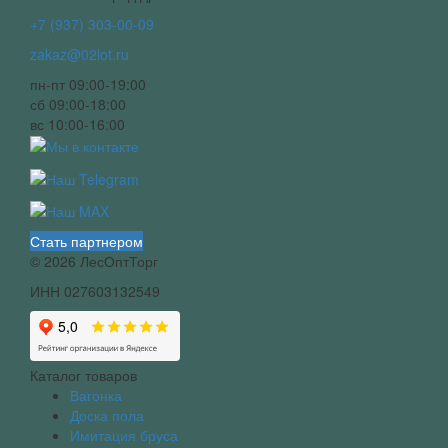
+7 (937) 303-00-09
zakaz@02lot.ru
пн-пт 09:00-19:00
сб 09:00-18:00
вс 10:00-16:00
Стать партнером
© 2026 ЛесОптТорг
ИНН 027603132549
Каталог товаров
Вагонка
Доска пола
Имитация бруса