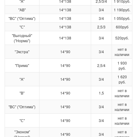
"A"
14*138
2,5/3/4
1 910руб.
"AB"
14*138
3/4
1 190руб.
"BC" ("Оптима")
14*138
3/4
1 050руб.
"С"
14*138
2,5/3
600руб
"Выгодный"
14*138
3/4
520руб.
("Норма")
нет в
"Экстра"
14*90
3/4
наличии
1 930
"Прима"
14*90
2,5/4
руб.
1 620
"A"
14*90
3/4
руб.
нет в
"B"
14*90
1,5
наличии
нет в
"BC" ("Оптима")
14*90
3/4
наличии
нет в
"С"
14*90
3/4
наличии
"Эконом"
нет в
14*90
3/4
("Норма")
наличии