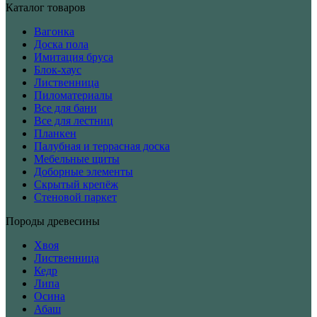
Каталог товаров
Вагонка
Доска пола
Имитация бруса
Блок-хаус
Лиственница
Пиломатериалы
Все для бани
Все для лестниц
Планкен
Палубная и террасная доска
Мебельные щиты
Доборные элементы
Скрытый крепёж
Стеновой паркет
Породы древесины
Хвоя
Лиственница
Кедр
Липа
Осина
Абаш