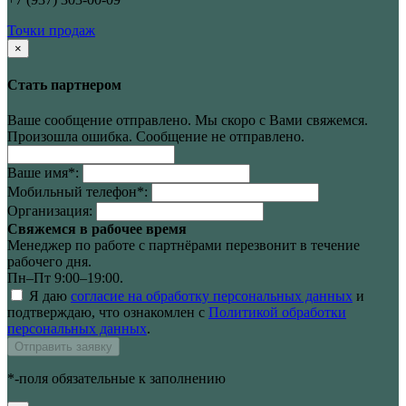
Точки продаж
×
Стать партнером
Ваше сообщение отправлено. Мы скоро с Вами свяжемся.
Произошла ошибка. Сообщение не отправлено.
Ваше имя
*
:
Мобильный телефон
*
:
Организация:
Свяжемся в рабочее время
Менеджер по работе с партнёрами перезвонит в течение
рабочего дня.
Пн–Пт 9:00–19:00.
Я даю
согласие на обработку персональных данных
и
подтверждаю, что ознакомлен с
Политикой обработки
персональных данных
.
Отправить заявку
*-поля обязательные к заполнению