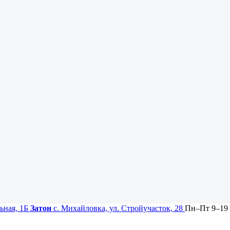
ьная, 1Б
Затон
с. Михайловка, ул. Стройучасток, 28
Пн–Пт 9–19 ·