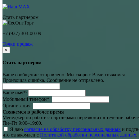
Стать партнером
+7 (937) 303-00-09
Точки продаж
×
Стать партнером
Ваше сообщение отправлено. Мы скоро с Вами свяжемся.
Произошла ошибка. Сообщение не отправлено.
Ваше имя
*
:
Мобильный телефон
*
:
Организация:
Свяжемся в рабочее время
Менеджер по работе с партнёрами перезвонит в течение рабоче
Пн–Пт 9:00–19:00.
Я даю
согласие на обработку персональных данных
и подтв
что ознакомлен с
Политикой обработки персональных данных
.