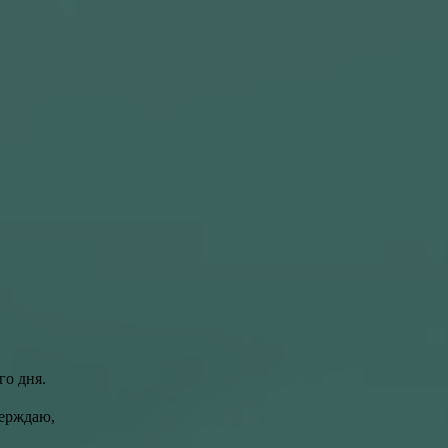
го дня.
ерждаю,