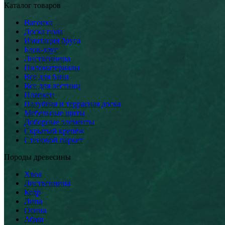
Каталог товаров
Вагонка
Доска пола
Имитация бруса
Блок-хаус
Лиственница
Пиломатериалы
Все для бани
Все для лестниц
Планкен
Палубная и террасная доска
Мебельные щиты
Доборные элементы
Скрытый крепёж
Стеновой паркет
Породы древесины
Хвоя
Лиственница
Кедр
Липа
Осина
Абаш