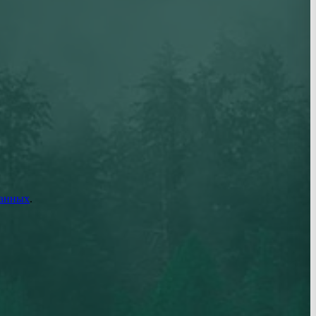
данных
.