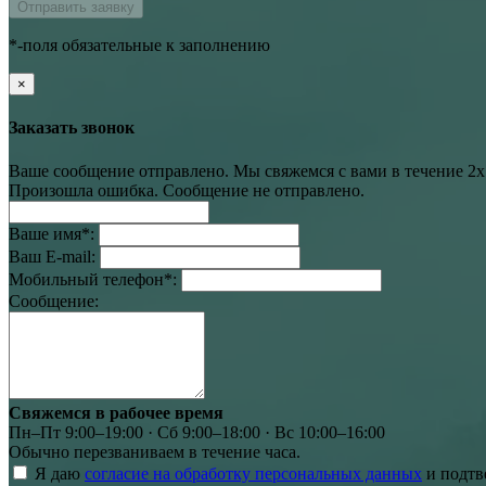
Отправить заявку
*-поля обязательные к заполнению
×
Заказать звонок
Ваше сообщение отправлено. Мы свяжемся с вами в течение 2х
Произошла ошибка. Сообщение не отправлено.
Ваше имя
*
:
Ваш E-mail:
Мобильный телефон
*
:
Сообщение:
Свяжемся в рабочее время
Пн–Пт 9:00–19:00 · Сб 9:00–18:00 · Вс 10:00–16:00
Обычно перезваниваем в течение часа.
Я даю
согласие на обработку персональных данных
и подтв