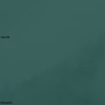
 часов
ерждаю,