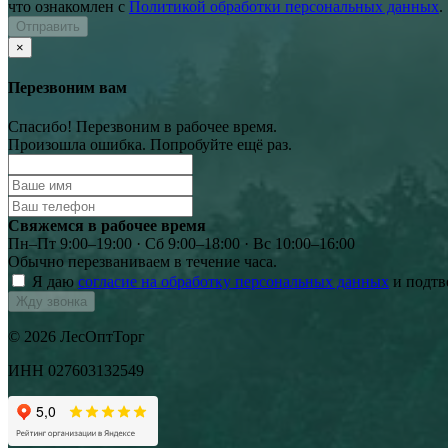
что ознакомлен с
Политикой обработки персональных данных
.
Отправить
×
Перезвоним вам
Спасибо! Перезвоним в рабочее время.
Произошла ошибка. Попробуйте ещё раз.
Свяжемся в рабочее время
Пн–Пт 9:00–19:00 · Сб 9:00–18:00 · Вс 10:00–16:00
Обычно перезваниваем в течение часа.
Я даю
согласие на обработку персональных данных
и подтв
Жду звонка
© 2026 ЛесОптТорг
ИНН 027603132549