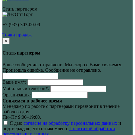
Стать партнером
+7 (937) 303-00-09
Точки продаж
×
Стать партнером
Ваше сообщение отправлено. Мы скоро с Вами свяжемся.
Произошла ошибка. Сообщение не отправлено.
Ваше имя
*
:
Мобильный телефон
*
:
Организация:
Свяжемся в рабочее время
Менеджер по работе с партнёрами перезвонит в течение
рабочего дня.
Пн–Пт 9:00–19:00.
Я даю
согласие на обработку персональных данных
и
подтверждаю, что ознакомлен с
Политикой обработки
персональных данных
.