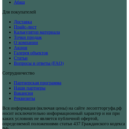
Абаш
Для покупателей
Доставка
Прайс-лист
Калькулятор материала
Точки продаж
О компании
Акции
Галерея объектов
Статьи
Вопросы и ответы (FAQ)
Сотрудничество
Партнерская программа
Наши партнеры
Вакансии
Реквизиты
Вся информация (включая цены) на сайте лесоптторгуфа.рф
носит исключительно информационный характер и ни при
каких условиях не является публичной офертой,
определяемой положениями статьи 437 Гражданского кодекса
РФ