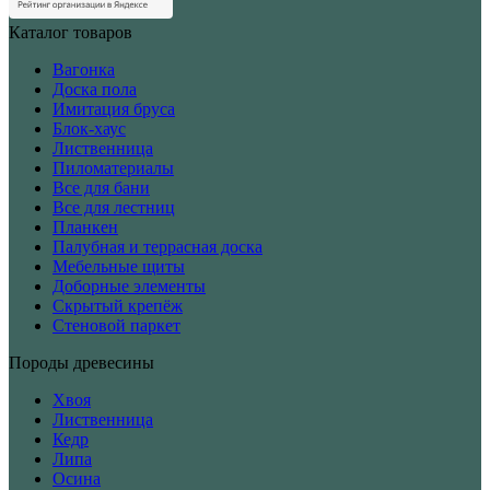
Каталог товаров
Вагонка
Доска пола
Имитация бруса
Блок-хаус
Лиственница
Пиломатериалы
Все для бани
Все для лестниц
Планкен
Палубная и террасная доска
Мебельные щиты
Доборные элементы
Скрытый крепёж
Стеновой паркет
Породы древесины
Хвоя
Лиственница
Кедр
Липа
Осина