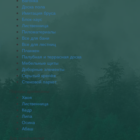
Вагонка
Доска пола
Имитация бруса
Блок-хаус
Лиственница
Пиломатериалы
Все для бани
Все для лестниц
Планкен
Палубная и террасная доска
Мебельные щиты
Доборные элементы
Скрытый крепёж
Стеновой паркет
Породы древесины
Хвоя
Лиственница
Кедр
Липа
Осина
Абаш
Для покупателей