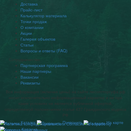
Доставка
Прайс-лист
Калькулятор материала
Точки продаж
О компании
Акции
Галерея объектов
Статьи
Вопросы и ответы (FAQ)
Сотрудничество
Партнерская программа
Наши партнеры
Вакансии
Реквизиты
Вся информация (включая цены) на сайте лесоптторгуфа.рф
носит исключительно информационный характер и ни при
каких условиях не является публичной офертой,
определяемой положениями статьи 437 Гражданского кодекса
РФ
Каталог
Позвонить
На карте
Политика конфиденциальности
Согласие на обработку
Корзина
персональных данных