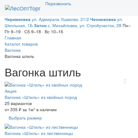
Перезвонить
Toggl
naviga
Черниковка
ул. Адмирала Ушакова, 21/2
Чесноковка
ул.
Школьная, 1Б
Затон
с. Михайловка, ул. Стройучасток, 28
Пн–
Пт 9–19 · Сб 9–18 · Вс 10–16
Главная
Каталог товаров
Вагонка
Вагонка штиль
Вагонка штиль
Previous
Next
Акция
Вагонка «Штиль» из хвойных пород
25 вариантов
от
335 ₽
за 1м²
в наличии
Выбрать размер
Вагонка «Штиль» из лиственницы