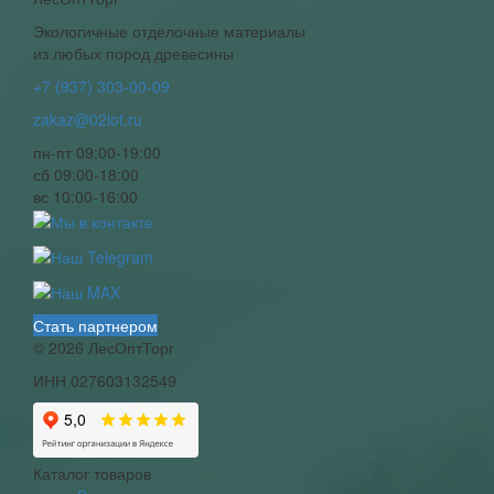
Экологичные отделочные материалы
из любых пород древесины
+7 (937) 303-00-09
zakaz@02lot.ru
пн-пт 09:00-19:00
сб 09:00-18:00
вс 10:00-16:00
Стать партнером
© 2026 ЛесОптТорг
ИНН 027603132549
Каталог товаров