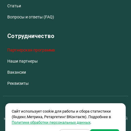
Статьи
Вопросы и ответы (FAQ)
Сотрудничество
Партнерская программа
Наши партнеры
Вакансии
Реквизиты
Вся информация (включая цены) на сайте лесоптторгуфа.рф
Сайт использует cookie для работы и сбора статистики
носит исключительно информационный характер и ни при
(Яндекс.Метрика, Ретаргетинг ВКонтакте). Подробнее в
каких условиях не является публичной офертой, определяемой
Политике обработки персональных данных
.
положениями статьи 437 Гражданского кодекса РФ