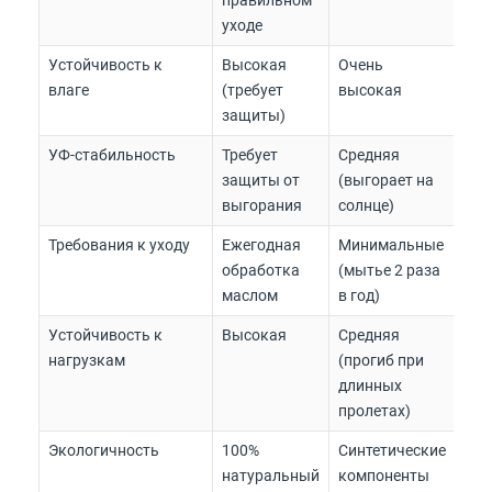
правильном
уходе
Устойчивость к
Высокая
Очень
влаге
(требует
высокая
защиты)
УФ-стабильность
Требует
Средняя
защиты от
(выгорает на
выгорания
солнце)
Требования к уходу
Ежегодная
Минимальные
обработка
(мытье 2 раза
маслом
в год)
Устойчивость к
Высокая
Средняя
нагрузкам
(прогиб при
длинных
пролетах)
Экологичность
100%
Синтетические
натуральный
компоненты